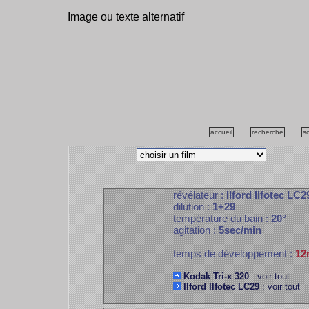
Image ou texte alternatif
accueil
recherche
s
révélateur :
Ilford Ilfotec LC2
dilution :
1+29
température du bain :
20°
agitation :
5sec/min
temps de développement :
12
Kodak Tri-x 320
: voir tout
Ilford Ilfotec LC29
: voir tout