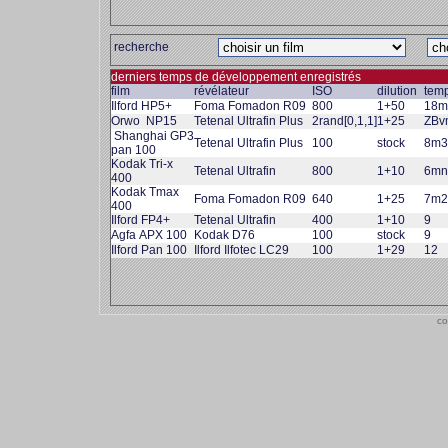
recherche
derniers temps de développement enregistrés
film
révélateur
ISO
dilution
tem
Ilford HP5+
Foma Fomadon R09
800
1+50
18m
Orwo NP15
Tetenal Ultrafin Plus
2rand[0,1,1]
1+25
ZBv
Shanghai GP3
Tetenal Ultrafin Plus
100
stock
8m3
pan 100
Kodak Tri-x
Tetenal Ultrafin
800
1+10
6mn
400
Kodak Tmax
Foma Fomadon R09
640
1+25
7m2
400
Ilford FP4+
Tetenal Ultrafin
400
1+10
9
Agfa APX 100
Kodak D76
100
stock
9
Ilford Pan 100
Ilford Ilfotec LC29
100
1+29
12
co