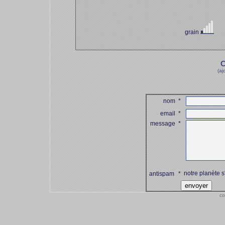
grain
co
C
(aj
nom
*
email
*
message
*
notre planète s
antispam
*
co