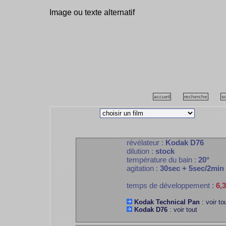
Image ou texte alternatif
accueil
recherche
s
révélateur :
Kodak D76
dilution :
stock
température du bain :
20°
agitation :
30sec + 5sec/2min
temps de développement :
6,
Kodak Technical Pan
: voir to
Kodak D76
: voir tout