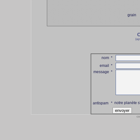
grain
C
(aj
nom
*
email
*
message
*
notre planète s
antispam
*
co