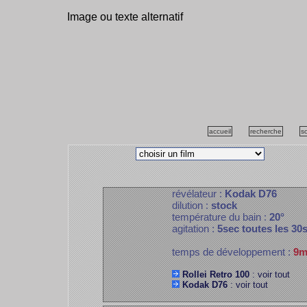
Image ou texte alternatif
accueil
recherche
s
révélateur :
Kodak D76
dilution :
stock
température du bain :
20°
agitation :
5sec toutes les 30
temps de développement :
9m
Rollei Retro 100
: voir tout
Kodak D76
: voir tout