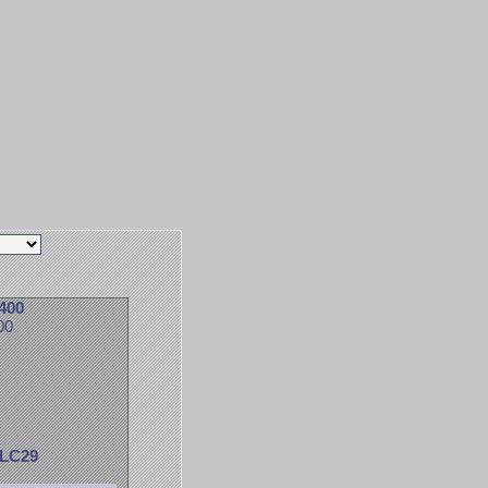
 400
00
c LC29