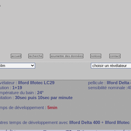
f
accueil
recherche
soumettre des données
notices
contact
vélateur :
Ilford Ilfotec LC29
pellicule :
Ilford Delta
lution :
1+19
sensibilité nominale :4
mpérature du bain :
24°
itation :
30sec puis 10sec par minute
mps de développement :
5min
tres temps de développement avec
Ilford Delta 400
+
Ilford Ilfote