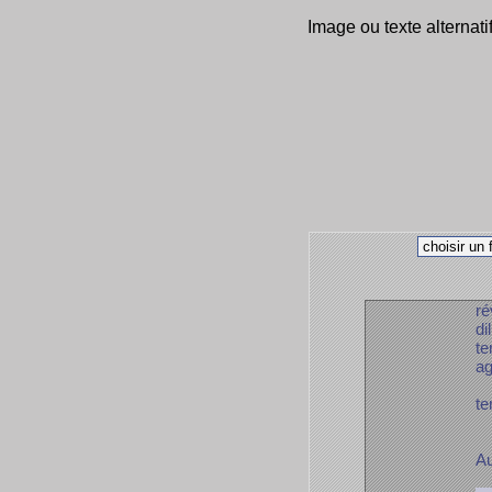
Image ou texte alternati
ré
di
te
ag
te
Au