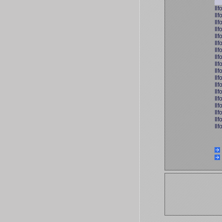
Ilf
Ilf
Ilf
Ilf
Ilf
Ilf
Ilf
Ilf
Ilf
Ilf
Ilf
Ilf
Ilf
Ilf
Ilf
Ilf
Ilf
Ilf