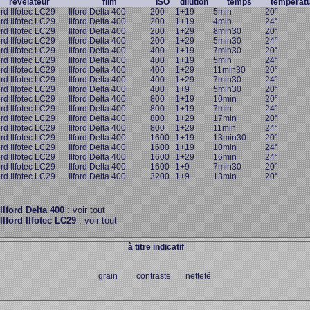
révélateur
film
ISO
dilution
temps
températ
ord Ilfotec LC29
Ilford Delta 400
200
1+19
5min
20°
ord Ilfotec LC29
Ilford Delta 400
200
1+19
4min
24°
ord Ilfotec LC29
Ilford Delta 400
200
1+29
8min30
20°
ord Ilfotec LC29
Ilford Delta 400
200
1+29
5min30
24°
ord Ilfotec LC29
Ilford Delta 400
400
1+19
7min30
20°
ord Ilfotec LC29
Ilford Delta 400
400
1+19
5min
24°
ord Ilfotec LC29
Ilford Delta 400
400
1+29
11min30
20°
ord Ilfotec LC29
Ilford Delta 400
400
1+29
7min30
24°
ord Ilfotec LC29
Ilford Delta 400
400
1+9
5min30
20°
ord Ilfotec LC29
Ilford Delta 400
800
1+19
10min
20°
ord Ilfotec LC29
Ilford Delta 400
800
1+19
7min
24°
ord Ilfotec LC29
Ilford Delta 400
800
1+29
17min
20°
ord Ilfotec LC29
Ilford Delta 400
800
1+29
11min
24°
ord Ilfotec LC29
Ilford Delta 400
1600
1+19
13min30
20°
ord Ilfotec LC29
Ilford Delta 400
1600
1+19
10min
24°
ord Ilfotec LC29
Ilford Delta 400
1600
1+29
16min
24°
ord Ilfotec LC29
Ilford Delta 400
1600
1+9
7min30
20°
ord Ilfotec LC29
Ilford Delta 400
3200
1+9
13min
20°
Ilford Delta 400
: voir tout
Ilford Ilfotec LC29
: voir tout
à titre indicatif
grain contraste netteté