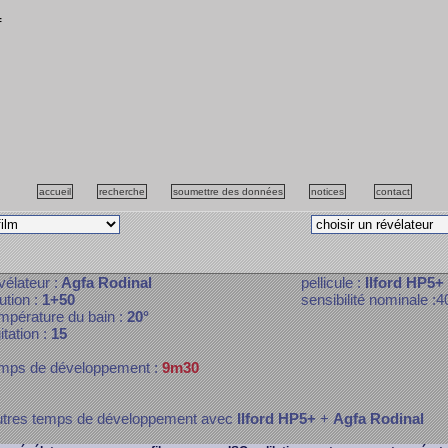
f
accueil
recherche
soumettre des données
notices
contact
vélateur :
Agfa Rodinal
pellicule :
Ilford HP5+
lution :
1+50
sensibilité nominale :4
mpérature du bain :
20°
itation :
15
mps de développement :
9m30
tres temps de développement avec
Ilford HP5+
+
Agfa Rodinal