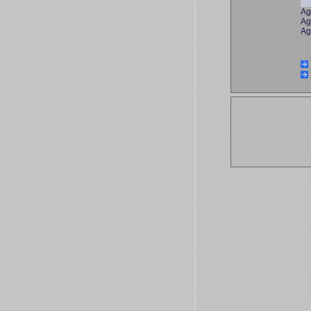
Ag
Ag
Ag