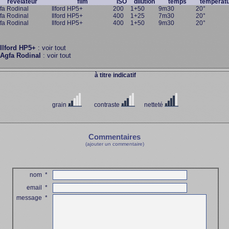
révélateur
film
ISO
dilution
temps
températ
fa Rodinal
Ilford HP5+
200
1+50
9m30
20°
fa Rodinal
Ilford HP5+
400
1+25
7m30
20°
fa Rodinal
Ilford HP5+
400
1+50
9m30
20°
Ilford HP5+
: voir tout
Agfa Rodinal
: voir tout
à titre indicatif
grain
contraste
netteté
Commentaires
(ajouter un commentaire)
nom
*
email
*
message
*