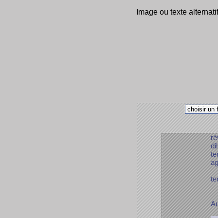
Image ou texte alternati
ré
di
te
ag
te
Au