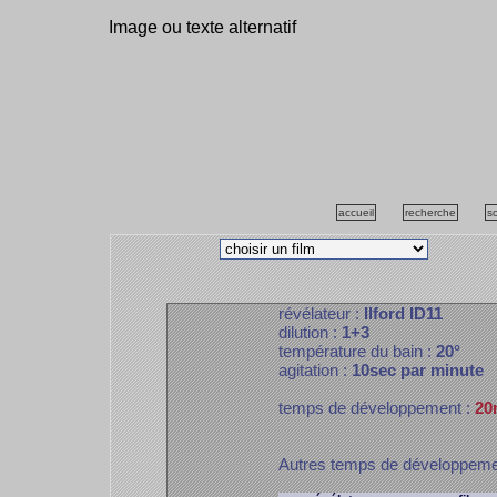
Image ou texte alternatif
accueil
recherche
s
révélateur :
Ilford ID11
dilution :
1+3
température du bain :
20°
agitation :
10sec par minute
temps de développement :
20
Autres temps de développem