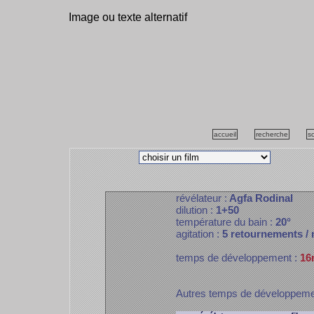
Image ou texte alternatif
accueil
recherche
s
révélateur :
Agfa Rodinal
dilution :
1+50
température du bain :
20°
agitation :
5 retournements /
temps de développement :
16
Autres temps de développem