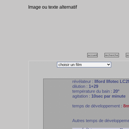
Image ou texte alternatif
accueil
recherche
s
révélateur :
Ilford Ilfotec LC2
dilution :
1+29
température du bain :
20°
agitation :
10sec par minute
temps de développement :
8m
Autres temps de développem