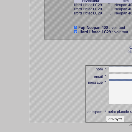
révélateur
film
Ilford Ilfotec LC29
Fuji Neopan 4
Ilford Ilfotec LC29
Fuji Neopan 4
Ilford Ilfotec LC29
Fuji Neopan 4
Fuji Neopan 400
: voir tout
Ilford Ilfotec LC29
: voir tout
C
(aj
nom
*
email
*
message
*
notre planète s
antispam
*
co