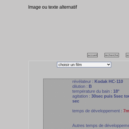
Image ou texte alternatif
accueil
recherche
s
révélateur :
Kodak HC-110
dilution :
B
température du bain :
18°
agitation :
30sec puis 5sec to
sec
temps de développement :
7m
Autres temps de développem