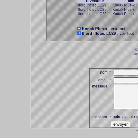
révélateur
film
Ilford Ilfotec LC29
Kodak Plus-x
Ilford Ilfotec LC29
Kodak Plus-x
Ilford Ilfotec LC29
Kodak Plus-x
Kodak Plus-x
: voir tout
Ilford Ilfotec LC29
: voir tout
C
(aj
nom
*
email
*
message
*
notre planète s
antispam
*
co