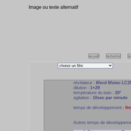
Image ou texte alternatif
accueil
recherche
s
révélateur :
Ilford Ilfotec LC2
dilution :
1+29
température du bain :
20°
agitation :
10sec par minute
temps de développement :
9m
Autres temps de développem