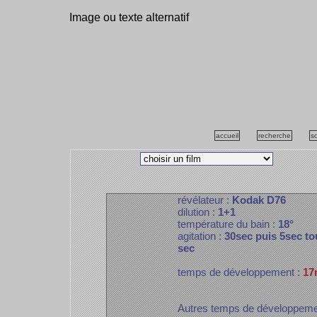
Image ou texte alternatif
accueil
recherche
s
révélateur :
Kodak D76
dilution :
1+1
température du bain :
18°
agitation :
30sec puis 5sec to
sec
temps de développement :
17
Autres temps de développem