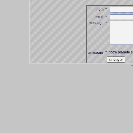
nom
*
email
*
message
*
notre planète s
antispam
*
co