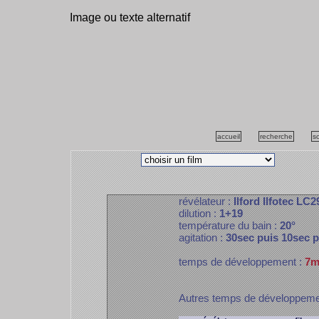
Image ou texte alternatif
accueil
recherche
s
révélateur :
Ilford Ilfotec LC2
dilution :
1+19
température du bain :
20°
agitation :
30sec puis 10sec 
temps de développement :
7m
Autres temps de développem