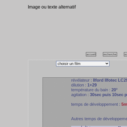
Image ou texte alternatif
accueil
recherche
s
révélateur :
Ilford Ilfotec LC2
dilution :
1+29
température du bain :
20°
agitation :
30sec puis 10sec 
temps de développement :
5m
Autres temps de développem