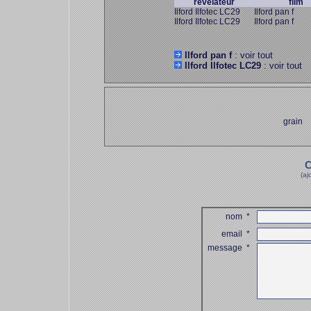
révélateur
film
Ilford Ilfotec LC29
Ilford pan f
Ilford Ilfotec LC29
Ilford pan f
Ilford pan f
: voir tout
Ilford Ilfotec LC29
: voir tout
grain
C
(aj
nom
*
email
*
message
*