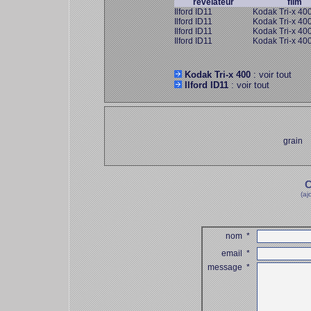
révélateur
film
Ilford ID11
Kodak Tri-x 40
Ilford ID11
Kodak Tri-x 40
Ilford ID11
Kodak Tri-x 40
Ilford ID11
Kodak Tri-x 40
Kodak Tri-x 400
: voir tout
Ilford ID11
: voir tout
grain
C
(aj
nom
*
email
*
message
*