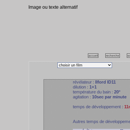
Image ou texte alternatif
accueil
recherche
s
révélateur :
Ilford ID11
dilution :
1+1
température du bain :
20°
agitation :
10sec par minute
temps de développement :
11
Autres temps de développem