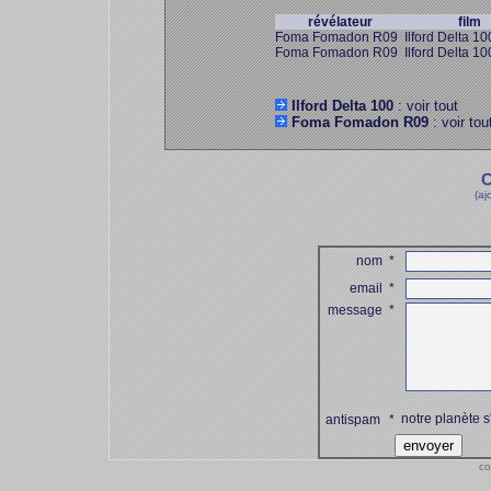
révélateur
film
Foma Fomadon R09
Ilford Delta 10
Foma Fomadon R09
Ilford Delta 10
Ilford Delta 100
: voir tout
Foma Fomadon R09
: voir tou
C
(aj
nom
*
email
*
message
*
notre planète s
antispam
*
co