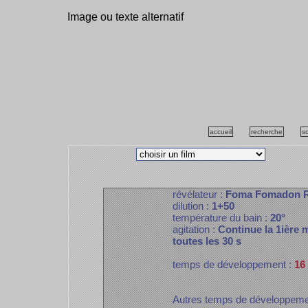
Image ou texte alternatif
accueil
recherche
s
révélateur :
Foma Fomadon 
dilution :
1+50
température du bain :
20°
agitation :
Continue la 1ière m
toutes les 30 s
temps de développement :
16
Autres temps de développem