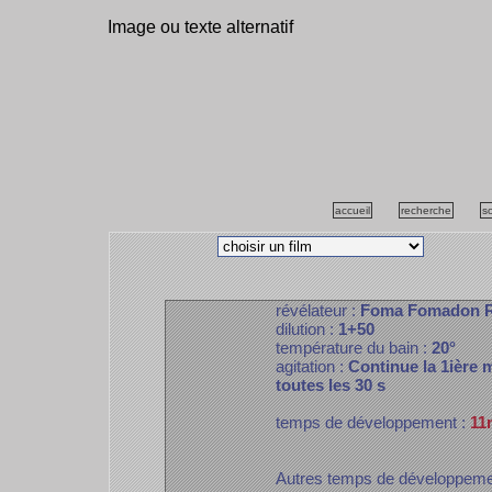
Image ou texte alternatif
accueil
recherche
s
révélateur :
Foma Fomadon 
dilution :
1+50
température du bain :
20°
agitation :
Continue la 1ière m
toutes les 30 s
temps de développement :
11
Autres temps de développem