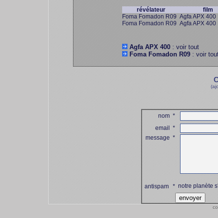
révélateur
film
Foma Fomadon R09
Agfa APX 400
Foma Fomadon R09
Agfa APX 400
Agfa APX 400
: voir tout
Foma Fomadon R09
: voir tou
C
(aj
nom
*
email
*
message
*
notre planète s
antispam
*
co