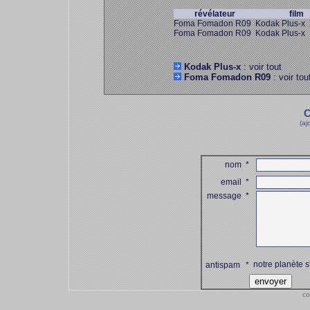
révélateur
film
Foma Fomadon R09
Kodak Plus-x
Foma Fomadon R09
Kodak Plus-x
Kodak Plus-x
: voir tout
Foma Fomadon R09
: voir tou
C
(aj
nom
*
email
*
message
*
notre planète s
antispam
*
co