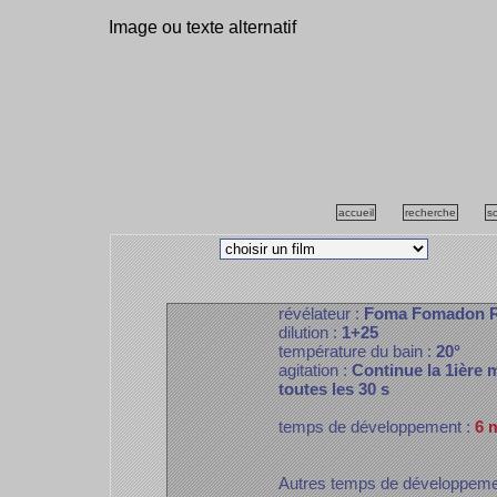
Image ou texte alternatif
accueil
recherche
s
révélateur :
Foma Fomadon 
dilution :
1+25
température du bain :
20°
agitation :
Continue la 1ière m
toutes les 30 s
temps de développement :
6 
Autres temps de développem