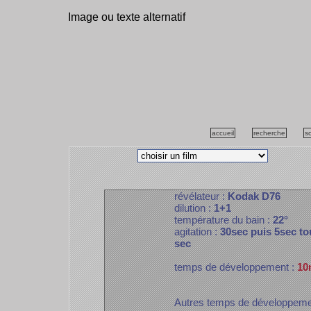
Image ou texte alternatif
accueil
recherche
s
révélateur :
Kodak D76
dilution :
1+1
température du bain :
22°
agitation :
30sec puis 5sec to
sec
temps de développement :
10
Autres temps de développem