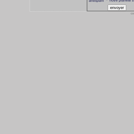
notre planète s
antispam
*
co