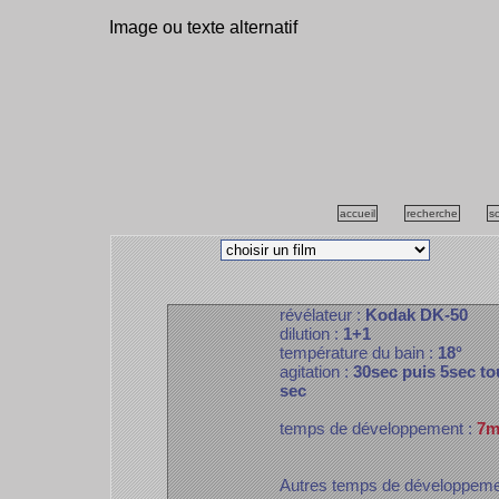
Image ou texte alternatif
accueil
recherche
s
révélateur :
Kodak DK-50
dilution :
1+1
température du bain :
18°
agitation :
30sec puis 5sec to
sec
temps de développement :
7m
Autres temps de développem