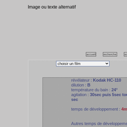
Image ou texte alternatif
accueil
recherche
s
révélateur :
Kodak HC-110
dilution :
B
température du bain :
24°
agitation :
30sec puis 5sec to
sec
temps de développement :
4m
Autres temps de développem