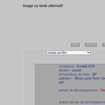
Image ou texte alternatif
accueil
recherche
s
révélateur :
Kodak D76
dilution :
stock
température du bain :
20°
agitation :
30sec puis 5sec to
sec
temps de développement :
7m
Autres temps de développem