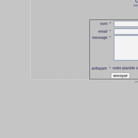
C
(aj
nom
*
email
*
message
*
notre planète s
antispam
*
co