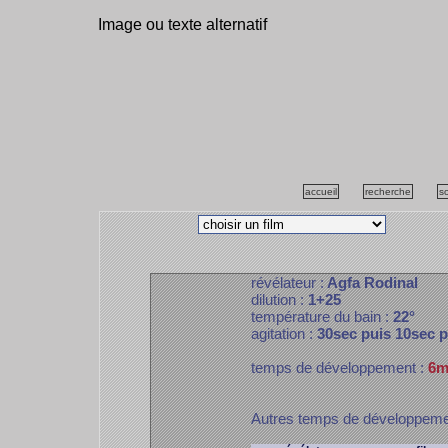
Image ou texte alternatif
accueil
recherche
s
révélateur :
Agfa Rodinal
dilution :
1+25
température du bain :
22°
agitation :
30sec puis 10sec 
temps de développement :
6m
Autres temps de développem