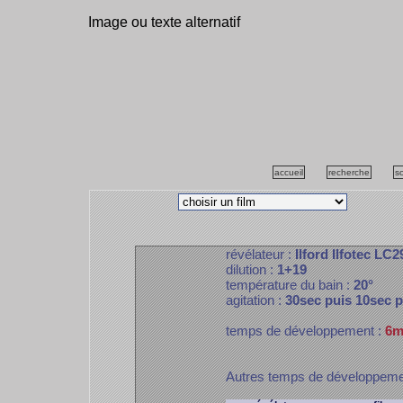
Image ou texte alternatif
accueil
recherche
s
révélateur :
Ilford Ilfotec LC2
dilution :
1+19
température du bain :
20°
agitation :
30sec puis 10sec 
temps de développement :
6m
Autres temps de développem