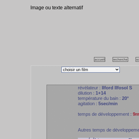
Image ou texte alternatif
accueil
recherche
s
révélateur :
Ilford Ilfosol S
dilution :
1+14
température du bain :
20°
agitation :
5sec/min
temps de développement :
9m
Autres temps de développem