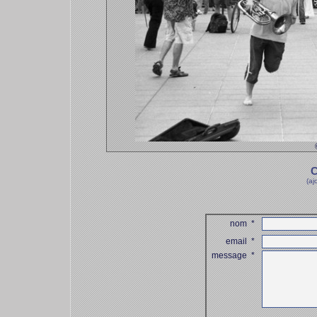
C
(aj
nom
*
email
*
message
*