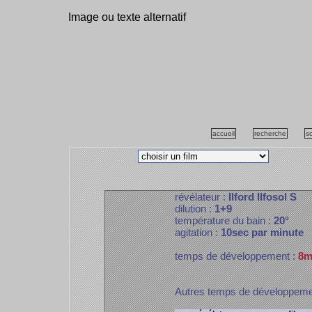
Image ou texte alternatif
accueil
recherche
s
révélateur :
Ilford Ilfosol S
dilution :
1+9
température du bain :
20°
agitation :
10sec par minute
temps de développement :
8m
Autres temps de développem