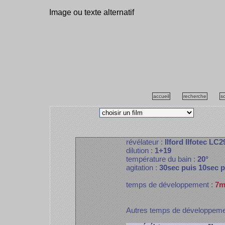
Image ou texte alternatif
accueil
recherche
s
révélateur :
Ilford Ilfotec LC2
dilution :
1+19
température du bain :
20°
agitation :
30sec puis 10sec 
temps de développement :
7m
Autres temps de développem