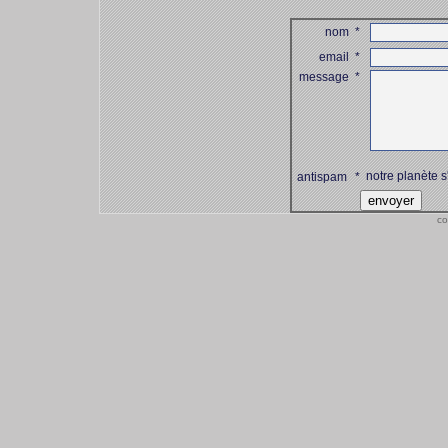
nom
*
email
*
message
*
notre planète s
antispam
*
co