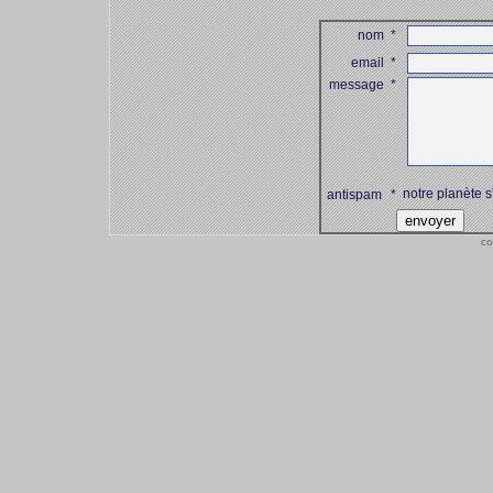
nom
*
email
*
message
*
notre planète s
antispam
*
co