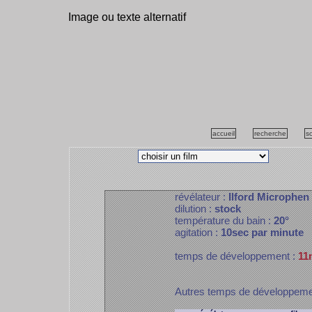
Image ou texte alternatif
accueil
recherche
s
révélateur :
Ilford Microphen
dilution :
stock
température du bain :
20°
agitation :
10sec par minute
temps de développement :
11
Autres temps de développem