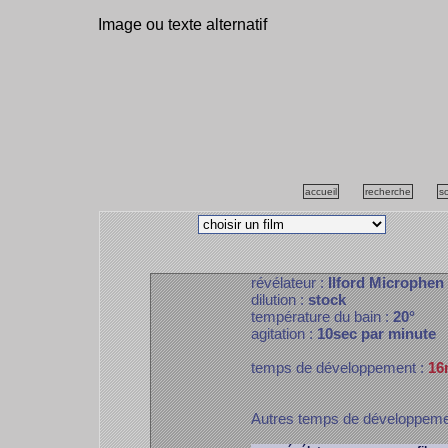
Image ou texte alternatif
accueil
recherche
s
révélateur :
Ilford Microphen
dilution :
stock
température du bain :
20°
agitation :
10sec par minute
temps de développement :
16
Autres temps de développem