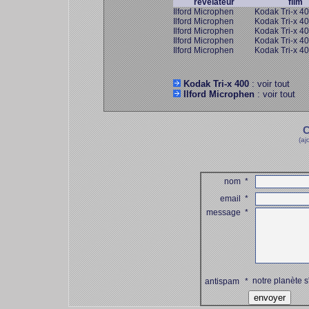
révélateur
film
Ilford Microphen
Kodak Tri-x 4
Ilford Microphen
Kodak Tri-x 4
Ilford Microphen
Kodak Tri-x 4
Ilford Microphen
Kodak Tri-x 4
Ilford Microphen
Kodak Tri-x 4
Kodak Tri-x 400
: voir tout
Ilford Microphen
: voir tout
C
(aj
nom
*
email
*
message
*
notre planète s
antispam
*