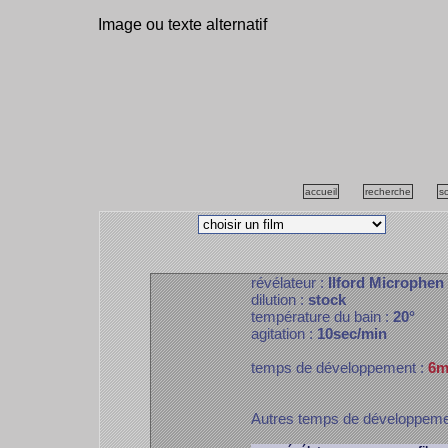
Image ou texte alternatif
accueil
recherche
s
révélateur :
Ilford Microphen
dilution :
stock
température du bain :
20°
agitation :
10sec/min
temps de développement :
6m
Autres temps de développem