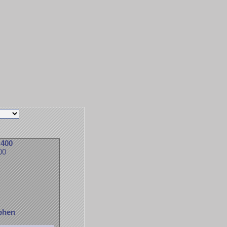
 400
00
ophen