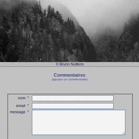
© Bruno Nuttens
Commentaires
(ajouter un commentaire)
nom
*
email
*
message
*