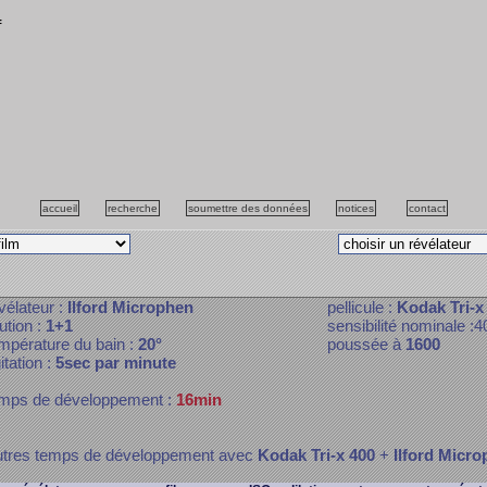
f
accueil
recherche
soumettre des données
notices
contact
vélateur :
Ilford Microphen
pellicule :
Kodak Tri-x
lution :
1+1
sensibilité nominale :4
mpérature du bain :
20°
poussée à
1600
itation :
5sec par minute
mps de développement :
16min
tres temps de développement avec
Kodak Tri-x 400
+
Ilford Micr