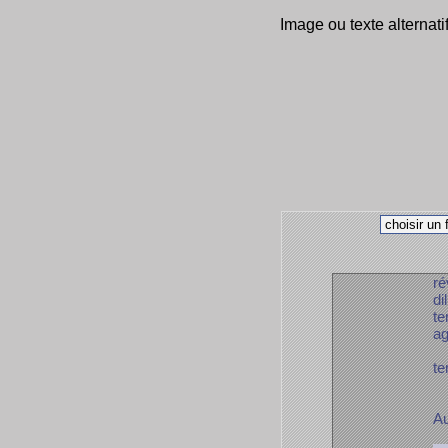
Image ou texte alternati
ré
di
te
ag
te
Au