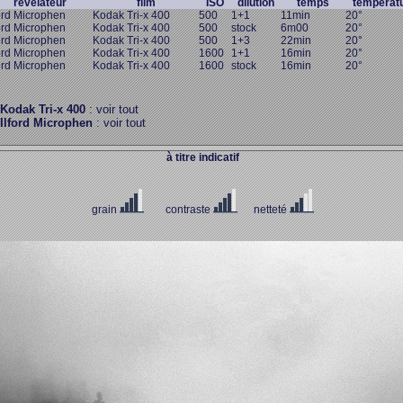
révélateur
film
ISO
dilution
temps
températ
ford Microphen
Kodak Tri-x 400
500
1+1
11min
20°
ford Microphen
Kodak Tri-x 400
500
stock
6m00
20°
ford Microphen
Kodak Tri-x 400
500
1+3
22min
20°
ford Microphen
Kodak Tri-x 400
1600
1+1
16min
20°
ford Microphen
Kodak Tri-x 400
1600
stock
16min
20°
Kodak Tri-x 400
: voir tout
Ilford Microphen
: voir tout
à titre indicatif
grain
contraste
netteté