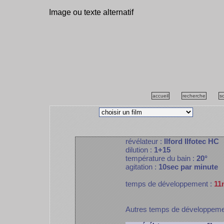
Image ou texte alternatif
accueil
recherche
s
révélateur :
Ilford Ilfotec HC
dilution :
1+15
température du bain :
20°
agitation :
10sec par minute
temps de développement :
11
Autres temps de développem