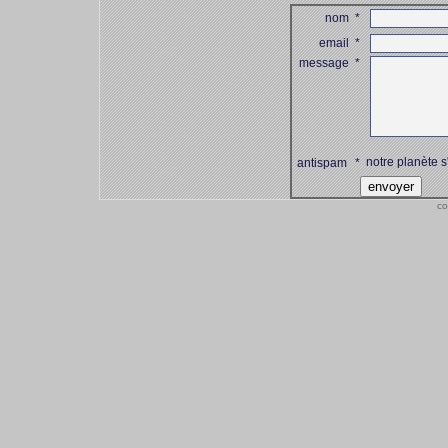
nom
*
email
*
message
*
notre planète s
antispam
*
co