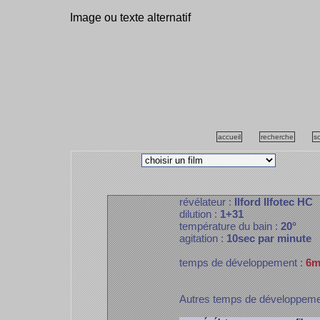
Image ou texte alternatif
accueil
recherche
s
révélateur :
Ilford Ilfotec HC
dilution :
1+31
température du bain :
20°
agitation :
10sec par minute
temps de développement :
6m
Autres temps de développem