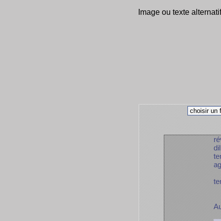
Image ou texte alternati
ré
di
te
ag
te
Au