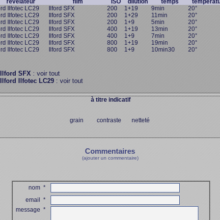
révélateur
film
ISO
dilution
temps
températ
ord Ilfotec LC29
Ilford SFX
200
1+19
9min
20°
ord Ilfotec LC29
Ilford SFX
200
1+29
11min
20°
ord Ilfotec LC29
Ilford SFX
200
1+9
5min
20°
ord Ilfotec LC29
Ilford SFX
400
1+19
13min
20°
ord Ilfotec LC29
Ilford SFX
400
1+9
7min
20°
ord Ilfotec LC29
Ilford SFX
800
1+19
19min
20°
ord Ilfotec LC29
Ilford SFX
800
1+9
10min30
20°
Ilford SFX
: voir tout
Ilford Ilfotec LC29
: voir tout
à titre indicatif
grain contraste netteté
Commentaires
(ajouter un commentaire)
nom
*
email
*
message
*