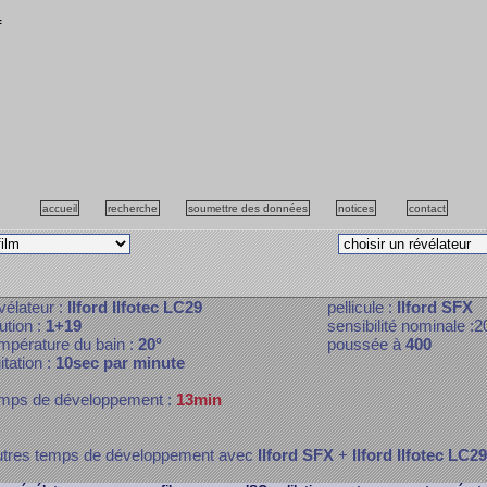
f
accueil
recherche
soumettre des données
notices
contact
vélateur :
Ilford Ilfotec LC29
pellicule :
Ilford SFX
lution :
1+19
sensibilité nominale :2
mpérature du bain :
20°
poussée à
400
itation :
10sec par minute
mps de développement :
13min
tres temps de développement avec
Ilford SFX
+
Ilford Ilfotec LC29