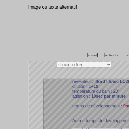
Image ou texte alternatif
accueil
recherche
s
révélateur :
Ilford Ilfotec LC2
dilution :
1+19
température du bain :
20°
agitation :
10sec par minute
temps de développement :
9m
Autres temps de développem