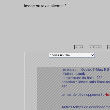
Image ou texte alternatif
accueil
recherche
s
révélateur :
Kodak T-Max RS
dilution :
stock
température du bain :
22°
agitation :
30sec puis 5sec to
sec
temps de développement :
4m
Autres temps de développem