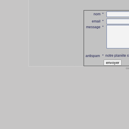
nom
*
email
*
message
*
notre planète s
antispam
*
co