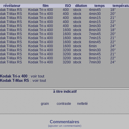
révélateur
film
ISO
dilution
temps
températ
dak T-Max RS
Kodak Tri-x 400
400
stock
4min45
18°
dak T-Max RS
Kodak Tri-x 400
400
stock
4min30
20°
dak T-Max RS
Kodak Tri-x 400
400
stock
4min15
21°
dak T-Max RS
Kodak Tri-x 400
400
stock
4min15
22°
dak T-Max RS
Kodak Tri-x 400
400
stock
3min30
24°
dak T-Max RS
Kodak Tri-x 400
1600
stock
8min30
18°
dak T-Max RS
Kodak Tri-x 400
1600
stock
7min45
20°
dak T-Max RS
Kodak Tri-x 400
1600
stock
7min15
21°
dak T-Max RS
Kodak Tri-x 400
1600
stock
6min45
22°
dak T-Max RS
Kodak Tri-x 400
1600
stock
6min
24°
dak T-Max RS
Kodak Tri-x 400
3200
stock
9min30
20°
dak T-Max RS
Kodak Tri-x 400
3200
stock
9min45
21°
dak T-Max RS
Kodak Tri-x 400
3200
stock
8min15
22°
dak T-Max RS
Kodak Tri-x 400
3200
stock
7min30
24°
Kodak Tri-x 400
: voir tout
Kodak T-Max RS
: voir tout
à titre indicatif
grain contraste netteté
Commentaires
(ajouter un commentaire)