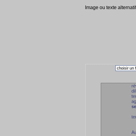
Image ou texte alternati
ré
di
te
ag
s
te
Au