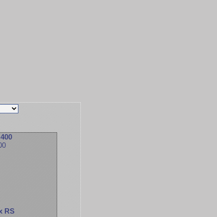
 400
00
x RS