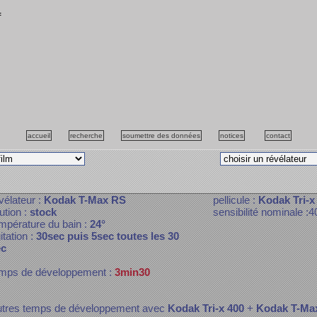
f
accueil
recherche
soumettre des données
notices
contact
vélateur :
Kodak T-Max RS
pellicule :
Kodak Tri-x
lution :
stock
sensibilité nominale :4
mpérature du bain :
24°
itation :
30sec puis 5sec toutes les 30
ec
mps de développement :
3min30
tres temps de développement avec
Kodak Tri-x 400
+
Kodak T-Ma