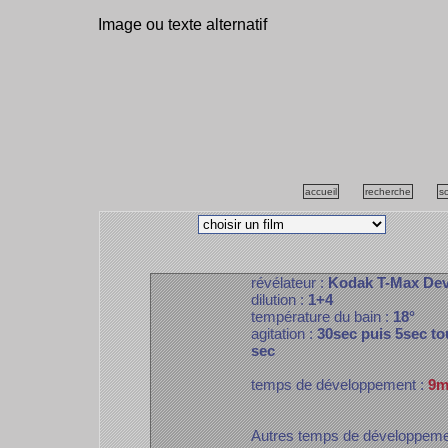
Image ou texte alternatif
accueil
recherche
s
révélateur :
Kodak T-Max De
dilution :
1+4
température du bain :
18°
agitation :
30sec puis 5sec to
sec
temps de développement :
9m
Autres temps de développem