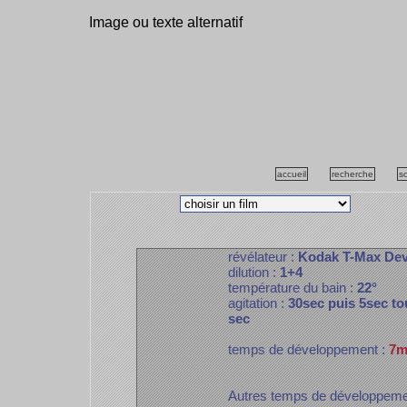
Image ou texte alternatif
accueil
recherche
s
révélateur :
Kodak T-Max De
dilution :
1+4
température du bain :
22°
agitation :
30sec puis 5sec to
sec
temps de développement :
7m
Autres temps de développem