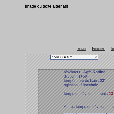
Image ou texte alternatif
accueil
recherche
s
révélateur :
Agfa Rodinal
dilution :
1+50
température du bain :
23°
agitation :
10sec/min
temps de développement :
13
Autres temps de développem