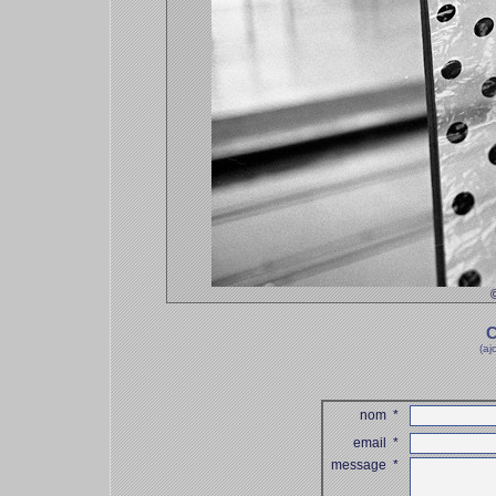
C
(aj
nom
*
email
*
message
*