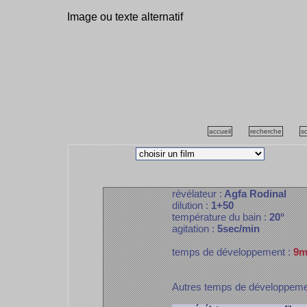
Image ou texte alternatif
accueil
recherche
s
révélateur :
Agfa Rodinal
dilution :
1+50
température du bain :
20°
agitation :
5sec/min
temps de développement :
9m
Autres temps de développem