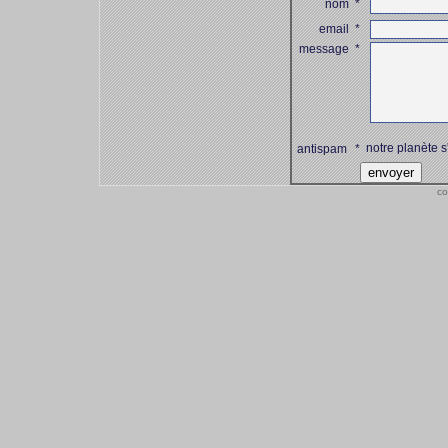
nom
*
email
*
message
*
notre planète s
antispam
*
co