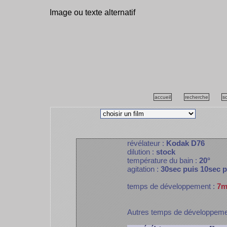
Image ou texte alternatif
accueil
recherche
s
révélateur :
Kodak D76
dilution :
stock
température du bain :
20°
agitation :
30sec puis 10sec 
temps de développement :
7m
Autres temps de développem