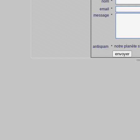
nom
*
email
*
message
*
notre planète s
antispam
*
co