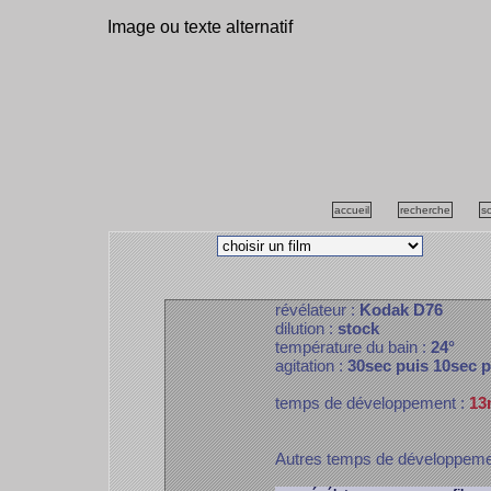
Image ou texte alternatif
accueil
recherche
s
révélateur :
Kodak D76
dilution :
stock
température du bain :
24°
agitation :
30sec puis 10sec 
temps de développement :
13
Autres temps de développem