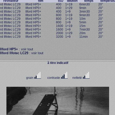
révélateur
film
ISO
dilution
temps
températ
ord Ilfotec LC29
Ilford HP5+
400
1+19
6min30
20°
ord Ilfotec LC29
Ilford HP5+
400
1+29
9min
20°
ord Ilfotec LC29
Ilford HP5+
400
1+9
3min30
20°
ord Ilfotec LC29
Ilford HP5+
800
1+19
9min30
20°
ord Ilfotec LC29
Ilford HP5+
800
1+19
10m
20°
ord Ilfotec LC29
Ilford HP5+
800
1+9
5min
20°
ord Ilfotec LC29
Ilford HP5+
1600
1+19
15m
20°
ord Ilfotec LC29
Ilford HP5+
1600
1+9
7min30
20°
ord Ilfotec LC29
Ilford HP5+
2000
1+29
20m
20°
ord Ilfotec LC29
Ilford HP5+
3200
1+9
11min
20°
Ilford HP5+
: voir tout
Ilford Ilfotec LC29
: voir tout
à titre indicatif
grain
contraste
netteté