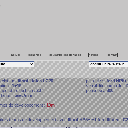
f
accueil
recherche
soumettre des données
notices
contact
vélateur :
Ilford Ilfotec LC29
pellicule :
Ilford HP5+
lution :
1+19
sensibilité nominale :4
mpérature du bain :
20°
poussée à
800
itation :
5sec/min
mps de développement :
10m
tres temps de développement avec
Ilford HP5+
+
Ilford Ilfotec LC