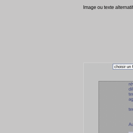
Image ou texte alternati
ré
di
te
ag
te
Au