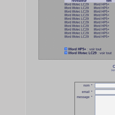
révélateur
film
Ilford Ilfotec LC29
Ilford HP5+
Ilford Ilfotec LC29
Ilford HP5+
Ilford Ilfotec LC29
Ilford HP5+
Ilford Ilfotec LC29
Ilford HP5+
Ilford Ilfotec LC29
Ilford HP5+
Ilford Ilfotec LC29
Ilford HP5+
Ilford Ilfotec LC29
Ilford HP5+
Ilford Ilfotec LC29
Ilford HP5+
Ilford Ilfotec LC29
Ilford HP5+
Ilford Ilfotec LC29
Ilford HP5+
Ilford HP5+
: voir tout
Ilford Ilfotec LC29
: voir tout
C
(aj
nom
*
email
*
message
*