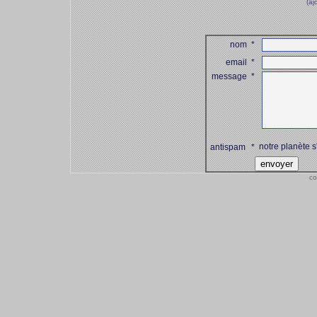
(aj
nom
*
email
*
message
*
notre planète s
antispam
*
co