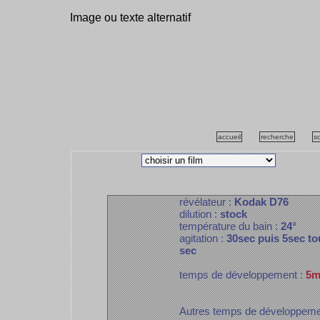
Image ou texte alternatif
accueil
recherche
s
révélateur :
Kodak D76
dilution :
stock
température du bain :
24°
agitation :
30sec puis 5sec to
sec
temps de développement :
5m
Autres temps de développem