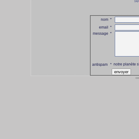
(aj
nom
*
email
*
message
*
notre planète s
antispam
*
co