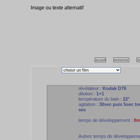
Image ou texte alternatif
accueil
recherche
s
révélateur :
Kodak D76
dilution :
1+1
température du bain :
22°
agitation :
30sec puis 5sec to
sec
temps de développement :
8m
Autres temps de développem