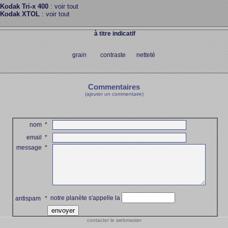
Kodak Tri-x 400
: voir tout
Kodak XTOL
: voir tout
à titre indicatif
grain contraste netteté
Commentaires
(ajouter un commentaire)
nom
*
email
*
message
*
notre planète s'appelle la
antispam
*
contacter le webmaster