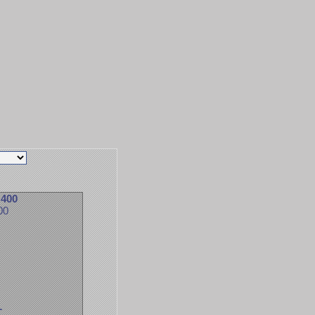
 400
00
L