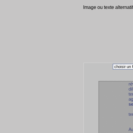
Image ou texte alternati
ré
di
te
ag
s
te
Au