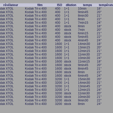
révélateur
film
ISO
dilution
temps
températ
dak XTOL
Kodak Tri-x 400
400
1+1
10min
18°
dak XTOL
Kodak Tri-x 400
400
1+1
9min45
20°
dak XTOL
Kodak Tri-x 400
400
1+1
8min30
21°
dak XTOL
Kodak Tri-x 400
400
1+1
8min
22°
dak XTOL
Kodak Tri-x 400
400
1+1
7min15
24°
dak XTOL
Kodak Tri-x 400
400
stock
8min
18°
dak XTOL
Kodak Tri-x 400
400
stock
7min
20°
dak XTOL
Kodak Tri-x 400
400
stock
6min15
21°
dak XTOL
Kodak Tri-x 400
400
stock
5min45
22°
dak XTOL
Kodak Tri-x 400
400
stock
4min45
24°
dak XTOL
Kodak Tri-x 400
1600
1+1
14min30
18°
dak XTOL
Kodak Tri-x 400
1600
1+1
13min15
20°
dak XTOL
Kodak Tri-x 400
1600
1+1
12min15
21°
dak XTOL
Kodak Tri-x 400
1600
1+1
11min30
22°
dak XTOL
Kodak Tri-x 400
1600
1+1
10min30
24°
dak XTOL
Kodak Tri-x 400
1600
stock
11min15
18°
dak XTOL
Kodak Tri-x 400
1600
stock
9min45
20°
dak XTOL
Kodak Tri-x 400
1600
stock
8min45
21°
dak XTOL
Kodak Tri-x 400
1600
stock
8min
22°
dak XTOL
Kodak Tri-x 400
1600
stock
6min45
24°
dak XTOL
Kodak Tri-x 400
3200
1+1
15min30
20°
dak XTOL
Kodak Tri-x 400
3200
1+1
14min30
21°
dak XTOL
Kodak Tri-x 400
3200
1+1
13min45
22°
dak XTOL
Kodak Tri-x 400
3200
1+1
12min15
24°
dak XTOL
Kodak Tri-x 400
3200
stock
11min30
20°
dak XTOL
Kodak Tri-x 400
3200
stock
10min30
21°
dak XTOL
Kodak Tri-x 400
3200
stock
9min30
22°
dak XTOL
Kodak Tri-x 400
3200
stock
8min
24°