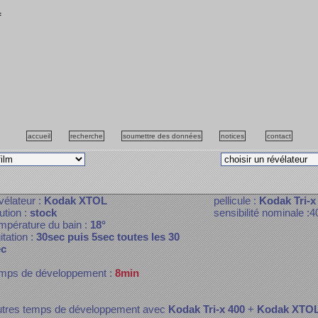
f
accueil
recherche
soumettre des données
notices
contact
vélateur :
Kodak XTOL
pellicule :
Kodak Tri-x
lution :
stock
sensibilité nominale :4
mpérature du bain :
18°
itation :
30sec puis 5sec toutes les 30
ec
mps de développement :
8min
tres temps de développement avec
Kodak Tri-x 400
+
Kodak XTO